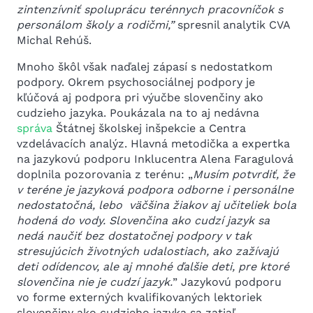
zintenzívniť spoluprácu terénnych pracovníčok s
personálom školy a rodičmi,”
spresnil analytik CVA
Michal Rehúš.
Mnoho škôl však naďalej zápasí s nedostatkom
podpory. Okrem psychosociálnej podpory je
kľúčová aj podpora pri výučbe slovenčiny ako
cudzieho jazyka. Poukázala na to aj nedávna
správa
Štátnej školskej inšpekcie a Centra
vzdelávacích analýz. Hlavná metodička a expertka
na jazykovú podporu Inklucentra Alena Faragulová
doplnila pozorovania z terénu: „
Musím potvrdiť, že
v teréne je jazyková podpora odborne i personálne
nedostatočná, lebo väčšina žiakov aj učiteliek bola
hodená do vody. Slovenčina ako cudzí jazyk sa
nedá naučiť bez dostatočnej podpory v tak
stresujúcich životných udalostiach, ako zažívajú
deti odídencov, ale aj mnohé ďalšie deti, pre ktoré
slovenčina nie je cudzí jazyk.
” Jazykovú podporu
vo forme externých kvalifikovaných lektoriek
slovenčiny ako cudzieho jazyka sa zatiaľ