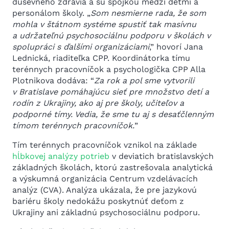
duševného zdravia a sú spojkou medzi deťmi a
personálom školy. „
Som nesmierne rada, že som
mohla v štátnom systéme spustiť tak masívnu
a udržateľnú psychosociálnu podporu v školách v
spolupráci s ďalšími organizáciami
,” hovorí Jana
Lednická, riaditeľka CPP. Koordinátorka tímu
terénnych pracovníčok a psychologička CPP Alla
Plotnikova dodáva: “
Za rok a pol sme vytvorili
v Bratislave pomáhajúcu sieť pre množstvo detí a
rodín z Ukrajiny, ako aj pre školy, učiteľov a
podporné tímy. Vedia, že sme tu aj s desaťčlenným
tímom terénnych pracovníčok.
”
Tím terénnych pracovníčok vznikol na základe
hĺbkovej analýzy potrieb
v deviatich bratislavských
základných školách, ktorú zastrešovala analytická
a výskumná organizácia Centrum vzdelávacích
analýz (CVA). Analýza ukázala, že pre jazykovú
bariéru školy nedokážu poskytnúť deťom z
Ukrajiny ani základnú psychosociálnu podporu.