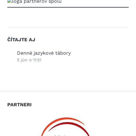
ČÍTAJTE AJ
Denné jazykové tábory
Slov
desať
5 jún o 11:51
vytv
2 jún
PARTNERI