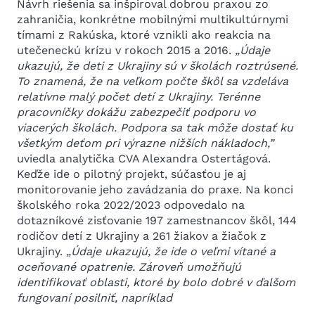
Návrh riešenia sa inšpiroval dobrou praxou zo
zahraničia, konkrétne mobilnými multikultúrnymi
tímami z Rakúska, ktoré vznikli ako reakcia na
utečeneckú krízu v rokoch 2015 a 2016.
„Údaje
ukazujú, že deti z Ukrajiny sú v školách roztrúsené.
To znamená, že na veľkom počte škôl sa vzdeláva
relatívne malý počet detí z Ukrajiny. Terénne
pracovníčky dokážu zabezpečiť podporu vo
viacerých školách. Podpora sa tak môže dostať ku
všetkým deťom pri výrazne nižších nákladoch,”
uviedla analytička CVA Alexandra Ostertágová.
Keďže ide o pilotný projekt, súčasťou je aj
monitorovanie jeho zavádzania do praxe. Na konci
školského roka 2022/2023 odpovedalo na
dotazníkové zisťovanie 197 zamestnancov škôl, 144
rodičov detí z Ukrajiny a 261 žiakov a žiačok z
Ukrajiny.
„Údaje ukazujú, že ide o veľmi vítané a
oceňované opatrenie. Zároveň umožňujú
identifikovať oblasti, ktoré by bolo dobré v ďalšom
fungovaní posilniť, napríklad