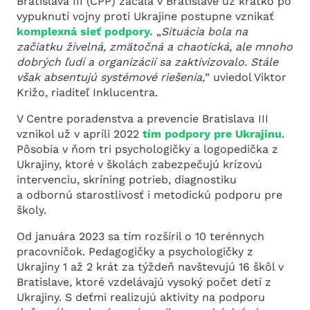
Bratislava III (CPP) začala v Bratislave už krátko po
vypuknutí vojny proti Ukrajine postupne vznikať
komplexná sieť podpory.
„
Situácia bola na
začiatku živelná, zmätočná a chaotická, ale mnoho
dobrých ľudí a organizácií sa zaktivizovalo. Stále
však absentujú systémové riešenia,
” uviedol Viktor
Križo, riaditeľ Inklucentra.
V Centre poradenstva a prevencie Bratislava III
vznikol už v apríli 2022
tím podpory pre Ukrajinu
.
Pôsobia v ňom tri psychologičky a logopedička z
Ukrajiny, ktoré v školách zabezpečujú krízovú
intervenciu, skríning potrieb, diagnostiku
a odbornú starostlivosť i metodickú podporu pre
školy.
Od januára 2023 sa tím rozšíril o 10 terénnych
pracovníčok. Pedagogičky a psychologičky z
Ukrajiny 1 až 2 krát za týždeň navštevujú 16 škôl v
Bratislave, ktoré vzdelávajú vysoký počet detí z
Ukrajiny. S deťmi realizujú aktivity na podporu