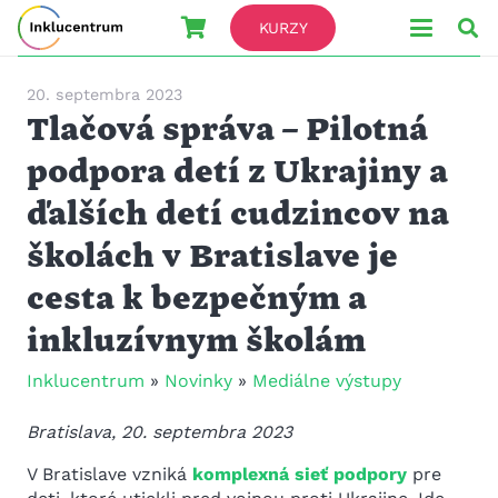
KURZY
20. septembra 2023
Tlačová správa – Pilotná
podpora detí z Ukrajiny a
ďalších detí cudzincov na
školách v Bratislave je
cesta k bezpečným a
inkluzívnym školám
Inklucentrum
»
Novinky
»
Mediálne výstupy
Bratislava, 20. septembra 2023
V Bratislave vzniká
komplexná sieť podpory
pre