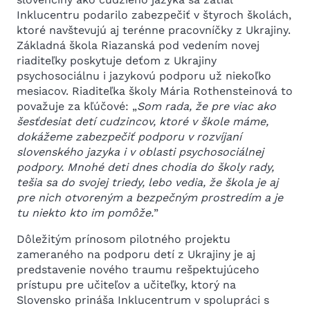
Inklucentru podarilo zabezpečiť v štyroch školách,
ktoré navštevujú aj terénne pracovníčky z Ukrajiny.
Základná škola Riazanská pod vedením novej
riaditeľky poskytuje deťom z Ukrajiny
psychosociálnu i jazykovú podporu už niekoľko
mesiacov. Riaditeľka školy Mária Rothensteinová to
považuje za kľúčové: „
Som rada, že pre viac ako
šesťdesiat detí cudzincov, ktoré v škole máme,
dokážeme zabezpečiť podporu v rozvíjaní
slovenského jazyka i v oblasti psychosociálnej
podpory. Mnohé deti dnes chodia do školy rady,
tešia sa do svojej triedy, lebo vedia, že škola je aj
pre nich otvoreným a bezpečným prostredím a je
tu niekto kto im pomôže.
”
Dôležitým prínosom pilotného projektu
zameraného na podporu detí z Ukrajiny je aj
predstavenie nového traumu rešpektujúceho
prístupu pre učiteľov a učiteľky, ktorý na
Slovensko prináša Inklucentrum v spolupráci s