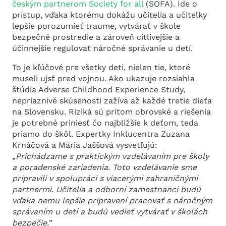
českým partnerom Society for all
(SOFA). Ide o
prístup, vďaka ktorému dokážu učitelia a učiteľky
lepšie porozumieť traume, vytvárať v škole
bezpečné prostredie a zároveň citlivejšie a
účinnejšie regulovať náročné správanie u detí.
To je kľúčové pre všetky deti, nielen tie, ktoré
museli ujsť pred vojnou. Ako ukazuje rozsiahla
štúdia Adverse Childhood Experience Study,
nepriaznivé skúsenosti zažíva až každé tretie dieťa
na Slovensku. Riziká sú pritom obrovské a riešenia
je potrebné priniesť čo najbližšie k deťom, teda
priamo do škôl. Expertky Inklucentra Zuzana
Krnáčová a Mária Jaššová vysvetľujú:
„
Prichádzame s praktickým vzdelávaním pre školy
a poradenské zariadenia. Toto vzdelávanie sme
pripravili v spolupráci s viacerými zahraničnými
partnermi. Učitelia a odborní zamestnanci budú
vďaka nemu lepšie pripravení pracovať s náročným
správaním u detí a budú vedieť vytvárať v školách
bezpečie.
”