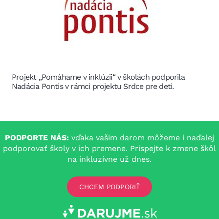
Projekt „Pomáhame v inklúzii“ v školách podporila
Nadácia Pontis v rámci projektu Srdce pre deti.
PODPORTE NÁS:
vďaka vašim darom môžeme i naďalej
podporovať školy v ich premene. Prispejte k zmene škôl
na inkluzívne už dnes.
CHCEM PODPORIŤ