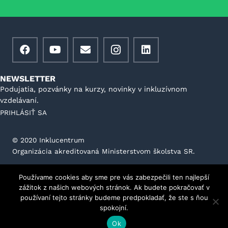
NEWSLETTER
Podujatia, pozvánky na kurzy, novinky v inkluzívnom
vzdelávaní.
PRIHLÁSIŤ SA
©️ 2020 Inklucentrum
Organizácia akreditovaná Ministerstvom školstva SR.
Všeobecné podmienky prevádzkovateľa portálu
Používame cookies aby sme pre vás zabezpečili ten najlepší
GDPR
Stanovy
Kontakt
Etický kódex
zážitok z našich webových stránok. Ak budete pokračovať v
používaní tejto stránky budeme predpokladať, že ste s ňou
spokojní.
Ok