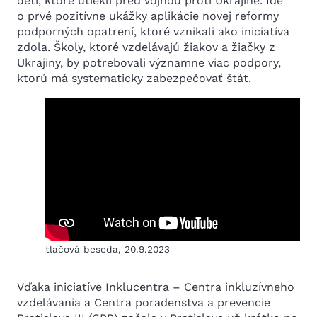
deti, ktoré utiekli pred vojnou proti Ukrajine. Ide
o prvé pozitívne ukážky aplikácie novej reformy
podporných opatrení, ktoré vznikali ako iniciatíva
zdola. Školy, ktoré vzdelávajú žiakov a žiačky z
Ukrajiny, by potrebovali významne viac podpory,
ktorú má systematicky zabezpečovať štát.
tlačová beseda, 20.9.2023
Vďaka iniciatíve Inklucentra – Centra inkluzívneho
vzdelávania a Centra poradenstva a prevencie