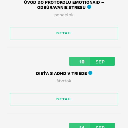
ÚVOD DO PROTOKOLU EMOTIONAID –
ODBÚRAVANIE STRESU
pondelok
DETAIL
10
SEP
DIEŤA S ADHD V TRIEDE
štvrtok
DETAIL
14
SEP