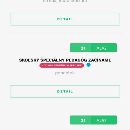
streda
,
Inklucentrum
DETAIL
31
AUG
ŠKOLSKÝ ŠPECIÁLNY PEDAGÓG ZAČÍNAME
V TOMTO TERMÍNE VYPREDANÉ
pondelok
DETAIL
31
AUG