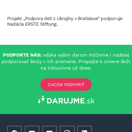
Projekt „Podpora detí z Ukrajiny v Bratislave“ podporuje
Nadácia ERSTE Stiftung.
PODPORTE NÁS:
vďaka vašim darom môžeme i naďalej
podporovať školy v ich premene. Prispejte k zmene škôl
na inkluzívne už dnes.
CHCEM PODPORIŤ