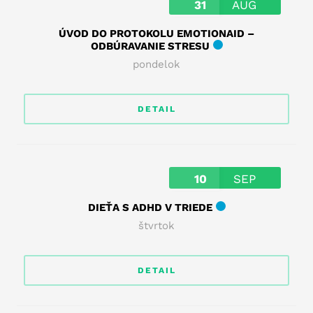
31
AUG
ÚVOD DO PROTOKOLU EMOTIONAID –
ODBÚRAVANIE STRESU
pondelok
DETAIL
10
SEP
DIEŤA S ADHD V TRIEDE
štvrtok
DETAIL