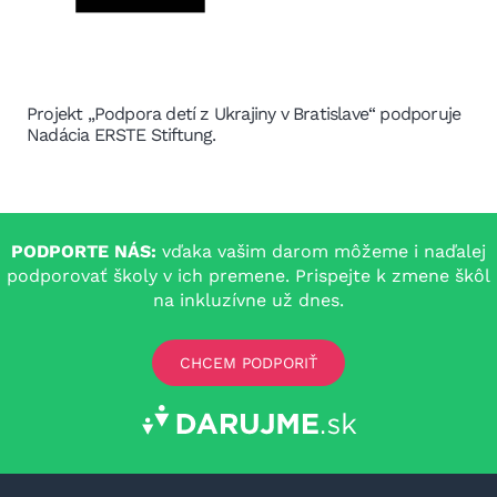
Projekt „Podpora detí z Ukrajiny v Bratislave“ podporuje
Nadácia ERSTE Stiftung.
PODPORTE NÁS:
vďaka vašim darom môžeme i naďalej
podporovať školy v ich premene. Prispejte k zmene škôl
na inkluzívne už dnes.
CHCEM PODPORIŤ