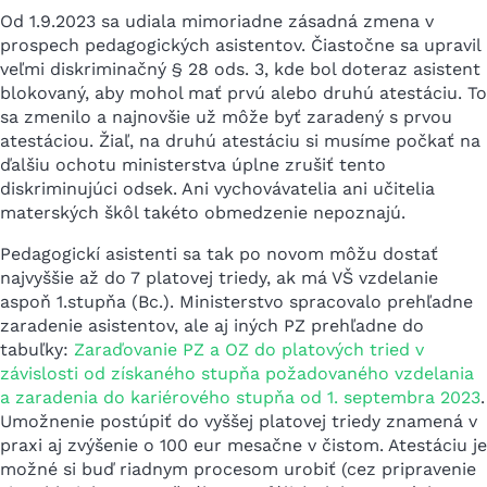
Od 1.9.2023 sa udiala mimoriadne zásadná zmena v
prospech pedagogických asistentov. Čiastočne sa upravil
veľmi diskriminačný § 28 ods. 3, kde bol doteraz asistent
blokovaný, aby mohol mať prvú alebo druhú atestáciu. To
sa zmenilo a najnovšie už môže byť zaradený s prvou
atestáciou. Žiaľ, na druhú atestáciu si musíme počkať na
ďalšiu ochotu ministerstva úplne zrušiť tento
diskriminujúci odsek. Ani vychovávatelia ani učitelia
materských škôl takéto obmedzenie nepoznajú.
Pedagogickí asistenti sa tak po novom môžu dostať
najvyššie až do 7 platovej triedy, ak má VŠ vzdelanie
aspoň 1.stupňa (Bc.). Ministerstvo spracovalo prehľadne
zaradenie asistentov, ale aj iných PZ prehľadne do
tabuľky:
Zaraďovanie PZ a OZ do platových tried v
závislosti od získaného stupňa požadovaného vzdelania
a zaradenia do kariérového stupňa od 1. septembra 2023
.
Umožnenie postúpiť do vyššej platovej triedy znamená v
praxi aj zvýšenie o 100 eur mesačne v čistom. Atestáciu je
možné si buď riadnym procesom urobiť (cez pripravenie