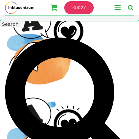
Search For
KURZY
Search