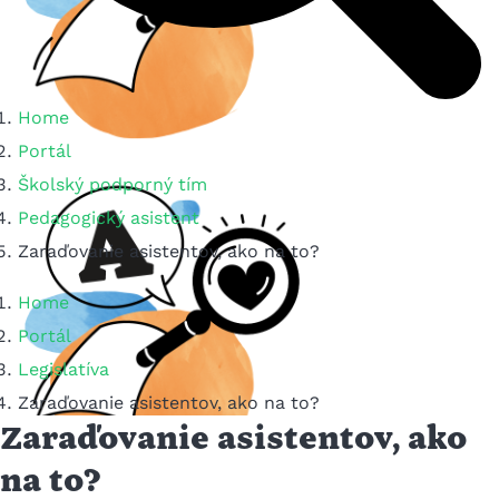
Home
Portál
Školský podporný tím
Pedagogický asistent
Zaraďovanie asistentov, ako na to?
Home
Portál
Legislatíva
Zaraďovanie asistentov, ako na to?
Zaraďovanie asistentov, ako
na to?