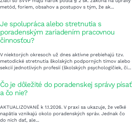
Žiaci so ŠVVP majú nárok podľa § 2 šk. zákona na úpravy
metód, foriem, obsahov a postupov s tým, že ak...
Je spolupráca alebo stretnutia s
poradenským zariadením pracovnou
činnosťou?
V niektorých okresoch už dnes aktívne prebiehajú tzv.
metodické stretnutia školských podporných tímov alebo
sekcií jednotlivých profesií (školských psychologičiek, či...
Čo je dôležité do poradenskej správy písať
a čo nie?
AKTUALIZOVANÉ k 1.1.2026. V praxi sa ukazuje, že veľké
napätia vznikajú okolo poradenských správ. Jednak čo
do nich dať, ale...