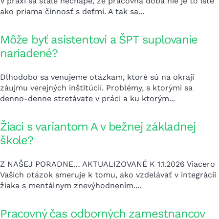
V praxi sa stále nechápe, že pracovná doba nie je to isté
ako priama činnosť s deťmi. A tak sa...
Môže byť asistentovi a ŠPT suplovanie
nariadené?
Dlhodobo sa venujeme otázkam, ktoré sú na okraji
záujmu verejných inštitúcií. Problémy, s ktorými sa
denno-denne stretávate v práci a ku ktorým...
Žiaci s variantom A v bežnej základnej
škole?
Z NAŠEJ PORADNE… AKTUALIZOVANÉ K 1.1.2026 Viacero
Vašich otázok smeruje k tomu, ako vzdelávať v integrácii
žiaka s mentálnym znevýhodnením....
Pracovný čas odborných zamestnancov