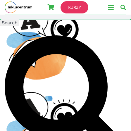
Search For
KURZY
Search