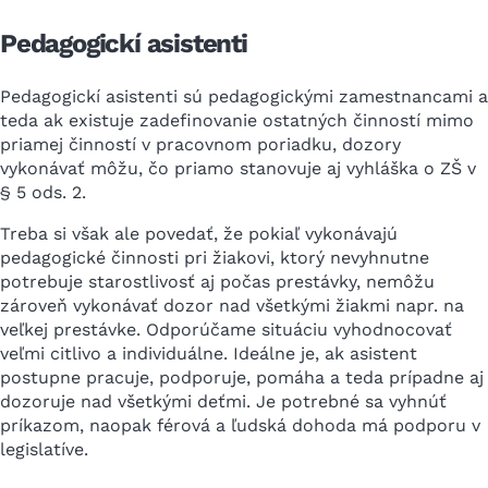
Pedagogickí asistenti
Pedagogickí asistenti sú pedagogickými zamestnancami a
teda ak existuje zadefinovanie ostatných činností mimo
priamej činností v pracovnom poriadku, dozory
vykonávať môžu, čo priamo stanovuje aj vyhláška o ZŠ v
§ 5 ods. 2.
Treba si však ale povedať, že pokiaľ vykonávajú
pedagogické činnosti pri žiakovi, ktorý nevyhnutne
potrebuje starostlivosť aj počas prestávky, nemôžu
zároveň vykonávať dozor nad všetkými žiakmi napr. na
veľkej prestávke. Odporúčame situáciu vyhodnocovať
veľmi citlivo a individuálne. Ideálne je, ak asistent
postupne pracuje, podporuje, pomáha a teda prípadne aj
dozoruje nad všetkými deťmi. Je potrebné sa vyhnúť
príkazom, naopak férová a ľudská dohoda má podporu v
legislatíve.