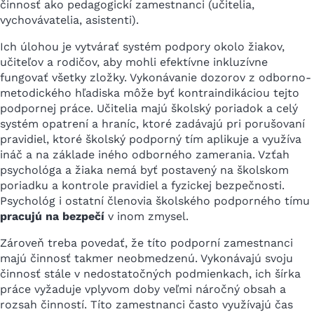
činnosť ako pedagogickí zamestnanci (učitelia,
vychovávatelia, asistenti).
Ich úlohou je vytvárať systém podpory okolo žiakov,
učiteľov a rodičov, aby mohli efektívne inkluzívne
fungovať všetky zložky. Vykonávanie dozorov z odborno-
metodického hľadiska môže byť kontraindikáciou tejto
podpornej práce. Učitelia majú školský poriadok a celý
systém opatrení a hraníc, ktoré zadávajú pri porušovaní
pravidiel, ktoré školský podporný tím aplikuje a využíva
ináč a na základe iného odborného zamerania. Vzťah
psychológa a žiaka nemá byť postavený na školskom
poriadku a kontrole pravidiel a fyzickej bezpečnosti.
Psychológ i ostatní členovia školského podporného tímu
pracujú na bezpečí
v inom zmysel.
Zároveň treba povedať, že títo podporní zamestnanci
majú činnosť takmer neobmedzenú. Vykonávajú svoju
činnosť stále v nedostatočných podmienkach, ich šírka
práce vyžaduje vplyvom doby veľmi náročný obsah a
rozsah činností. Títo zamestnanci často využívajú čas