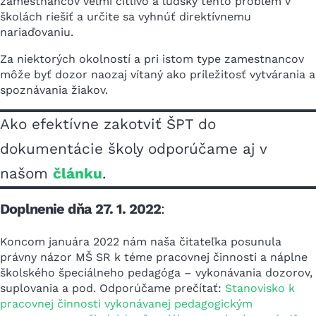
zamestnancov veľmi citlivo a ľudsky tento problém v
školách riešiť a určite sa vyhnúť direktívnemu
nariaďovaniu.
Za niektorých okolností a pri istom type zamestnancov
môže byť dozor naozaj vítaný ako príležitosť vytvárania a
spoznávania žiakov.
Ako efektívne zakotviť ŠPT do
dokumentácie školy odporúčame aj v
našom
článku
.
Doplnenie dňa 27. 1. 2022
:
Koncom januára 2022 nám naša čitateľka posunula
právny názor MŠ SR k téme pracovnej činnosti a náplne
školského špeciálneho pedagóga – vykonávania dozorov,
suplovania a pod. Odporúčame prečítať:
Stanovisko k
pracovnej činnosti vykonávanej pedagogickým