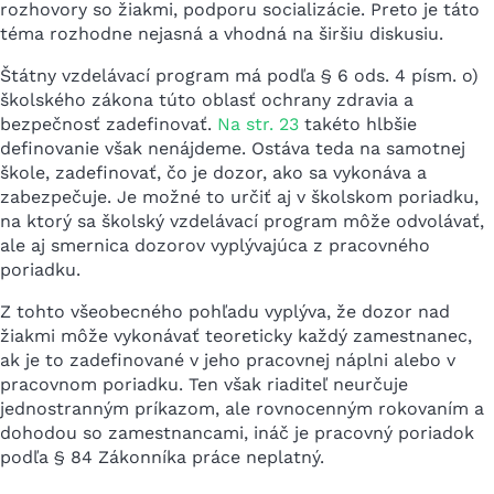
rozhovory so žiakmi, podporu socializácie. Preto je táto
téma rozhodne nejasná a vhodná na širšiu diskusiu.
Štátny vzdelávací program má podľa § 6 ods. 4 písm. o)
školského zákona túto oblasť ochrany zdravia a
bezpečnosť zadefinovať.
Na str. 23
takéto hlbšie
definovanie však nenájdeme. Ostáva teda na samotnej
škole, zadefinovať, čo je dozor, ako sa vykonáva a
zabezpečuje. Je možné to určiť aj v školskom poriadku,
na ktorý sa školský vzdelávací program môže odvolávať,
ale aj smernica dozorov vyplývajúca z pracovného
poriadku.
Z tohto všeobecného pohľadu vyplýva, že dozor nad
žiakmi môže vykonávať teoreticky každý zamestnanec,
ak je to zadefinované v jeho pracovnej náplni alebo v
pracovnom poriadku. Ten však riaditeľ neurčuje
jednostranným príkazom, ale rovnocenným rokovaním a
dohodou so zamestnancami, ináč je pracovný poriadok
podľa § 84 Zákonníka práce neplatný.