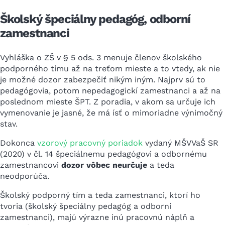
Školský špeciálny pedagóg, odborní
zamestnanci
Vyhláška o ZŠ v § 5 ods. 3 menuje členov školského
podporného tímu až na treťom mieste a to vtedy, ak nie
je možné dozor zabezpečiť nikým iným. Najprv sú to
pedagógovia, potom nepedagogickí zamestnanci a až na
poslednom mieste ŠPT. Z poradia, v akom sa určuje ich
vymenovanie je jasné, že má ísť o mimoriadne výnimočný
stav.
Dokonca
vzorový pracovný poriadok
vydaný MŠVVaŠ SR
(2020) v čl. 14 špeciálnemu pedagógovi a odbornému
zamestnancovi
dozor vôbec neurčuje
a teda
neodporúča.
Školský podporný tím a teda zamestnanci, ktorí ho
tvoria (školský špeciálny pedagóg a odborní
zamestnanci), majú výrazne inú pracovnú náplň a