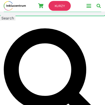
Search For
KURZY
Search