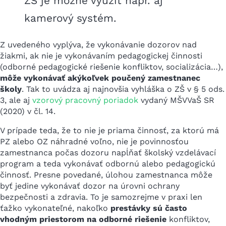
ZŠ je možné využiť napr. aj
kamerový systém.
Z uvedeného vyplýva, že vykonávanie dozorov nad
žiakmi, ak nie je vykonávaním pedagogickej činnosti
(odborné pedagogické riešenie konfliktov, socializácia…),
môže vykonávať akýkoľvek poučený zamestnanec
školy
. Tak to uvádza aj najnovšia vyhláška o ZŠ v § 5 ods.
3, ale aj
vzorový pracovný poriadok
vydaný MŠVVaŠ SR
(2020) v čl. 14.
V prípade teda, že to nie je priama činnosť, za ktorú má
PZ alebo OZ náhradné voľno, nie je povinnosťou
zamestnanca počas dozoru napĺňať školský vzdelávací
program a teda vykonávať odbornú alebo pedagogickú
činnosť. Presne povedané, úlohou zamestnanca môže
byť jedine vykonávať dozor na úrovni ochrany
bezpečnosti a zdravia. To je samozrejme v praxi len
ťažko vykonateľné, nakoľko
prestávky sú často
vhodným priestorom na odborné riešenie
konfliktov,