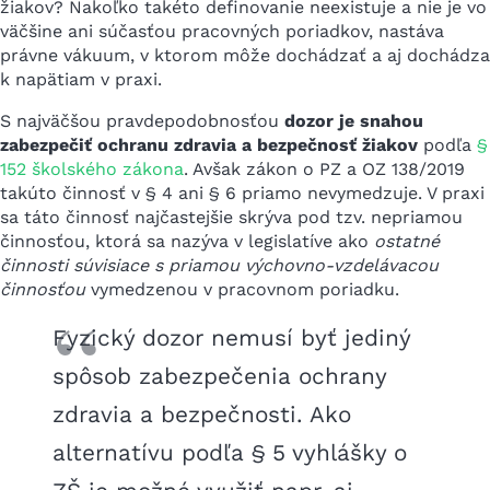
žiakov? Nakoľko takéto definovanie neexistuje a nie je vo
väčšine ani súčasťou pracovných poriadkov, nastáva
právne vákuum, v ktorom môže dochádzať a aj dochádza
k napätiam v praxi.
S najväčšou pravdepodobnosťou
dozor je snahou
zabezpečiť ochranu zdravia a bezpečnosť žiakov
podľa
§
152 školského zákona
. Avšak zákon o PZ a OZ 138/2019
takúto činnosť v § 4 ani § 6 priamo nevymedzuje. V praxi
sa táto činnosť najčastejšie skrýva pod tzv. nepriamou
činnosťou, ktorá sa nazýva v legislatíve ako
ostatné
činnosti súvisiace s priamou výchovno-vzdelávacou
činnosťou
vymedzenou v pracovnom poriadku.
Fyzický dozor nemusí byť jediný
spôsob zabezpečenia ochrany
zdravia a bezpečnosti. Ako
alternatívu podľa § 5 vyhlášky o