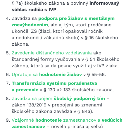
§ 7a) školského zákona a povinný
informovaný
súhlas rodiča s IVP
.
Zavádza sa
podpora pre žiakov s mentálnym
znevýhodnením
, ale aj tým, ktorí predčasne
ukončili ZŠ (žiaci, ktorí opakovali ročník
a nedokončili základnú školu) v § 16 školského
zákona.
Zavedenie dištančného vzdelávania
ako
štandardnej formy vyučovania v § 54 školského
zákona, ktorá sa dá pekne využiť aj v IVP žiaka.
Upratuje sa
hodnotenie žiakov
v § 55-56.
Transformácia systému poradenstva
a prevencie
v § 130 až 133 školského zákona.
Zavádza sa pojem
školský podporný tím
–
zákon 138/2019 v prepojení so zmenami
školského zákona zavádza v § 84a).
Vzájomné
hodnotenie
zamestnancov a
vedúcich
zamestnancov
– novela prináša aj veľkú