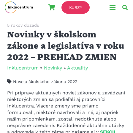
KURZY
5 rokov dozadu
Novinky v školskom
zákone a legislatíva v roku
2022 – PREHĽAD ZMIEN
Inklucentrum
»
Novinky
»
Aktuality
Novela školského zákona 2022
Pri príprave aktuálnych noviel zákonov a zavádzaní
niektorých zmien sa podieľali aj pracovníci
Inklucentra. Viaceré zmeny sme priamo
formulovali, niektoré navrhovali a iné, aj napriek
našim pripomienkam, zostali nedotknuté alebo
nesprávne zavedené. Každodenné aktuálne otázky
a odpovede k tejto téme prinášame aj v
SEKCII