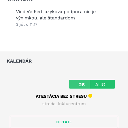
2026
Viedeň: Keď jazyková podpora nie je
Práz
výnimkou, ale štandardom
25 jú
3 júl o 11:17
KALENDÁR
26
AUG
ATESTÁCIA BEZ STRESU
streda
,
Inklucentrum
DETAIL