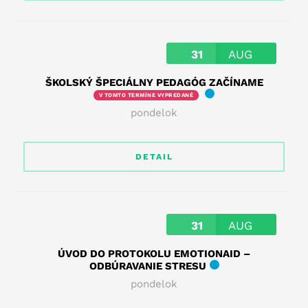
31
AUG
ŠKOLSKÝ ŠPECIÁLNY PEDAGÓG ZAČÍNAME
V TOMTO TERMÍNE VYPREDANÉ
pondelok
DETAIL
31
AUG
ÚVOD DO PROTOKOLU EMOTIONAID –
ODBÚRAVANIE STRESU
pondelok