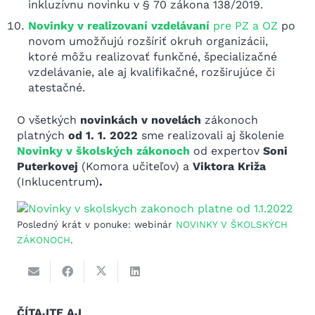
inkluzívnu novinku v § 70 zákona 138/2019.
Novinky v realizovaní vzdelávaní
pre PZ a OZ
po
novom umožňujú rozšíriť okruh organizácii,
ktoré môžu realizovať funkčné, špecializačné
vzdelávanie, ale aj kvalifikačné, rozširujúce či
atestačné.
O všetkých
novinkách v novelách
zákonoch
platných
od 1. 1. 2022
sme realizovali aj školenie
Novinky v školských zákonoch
od expertov
Soni
Puterkovej
(Komora učiteľov) a
Viktora Križa
(Inklucentrum)
.
Posledný krát v ponuke: webinár
NOVINKY V ŠKOLSKÝCH
ZÁKONOCH
.
ČÍTAJTE AJ